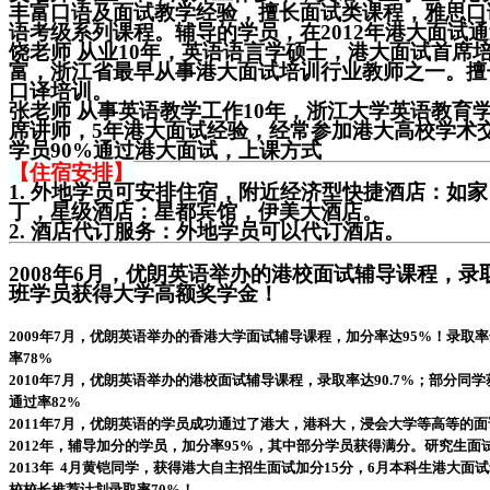
丰富口语及面试教学经验，擅长面试类课程，雅思口
语考级系列课程。辅导的学员，在2012年港大面试通
饶老师
从业10年，英语语言学硕士，港大面试首席
富，浙江省最早从事港大面试培训行业教师之一。擅
口译培训。
张老师
从事英语教学工作10年，浙江大学英语教育
席讲师，5年港大面试经验，经常参加港大高校学术
学员90%通过港大面试，上课方式
【住宿安排】
1. 外地学员可安排住宿，附近经济型快捷酒店：如
丁，星级酒店：星都宾馆，伊美大酒店。
2. 酒店代订服务：外地学员可以代订酒店。
2008年6月，优朗英语举办的港校面试辅导课程，录
班学员获得大学高额奖学金！
2009年7月，优朗英语举办的香港大学面试辅导课程，加分率达95%！录取率
率78%
2010年7月，优朗英语举办的港校面试辅导课程，录取率达90.7%；部分同
通过率82%
2011年7月，优朗英语的学员成功通过了港大，港科大，浸会大学等高等的面
2012年，辅导加分的学员，加分率95%，其中部分学员获得满分。研究生面试
2013年 4月黄铠同学，获得港大自主招生面试加分15分，6月本科生港大面试
校校长推荐计划录取率70%！