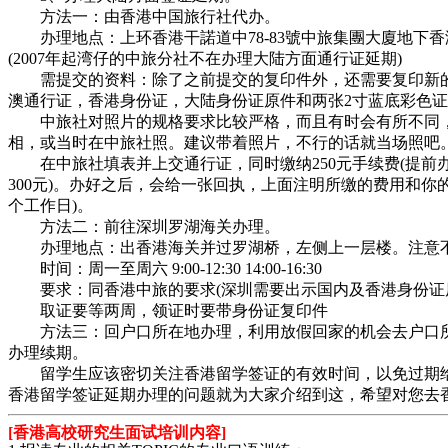
方法一：由香港中国旅行社代办。
办理地点：上环香港干諾道中78-83號中旅集團大廈地下香
(2007年起湾仔的中旅分社不在办理大陆方面通行证延期)
需提交的资料：除了之前提交的复印件外，还需要复印新的
澳通行证，香港身份证，大陆身份证原件和两张2寸蓝底彩色
中旅社对照片的规格要求比较严格，而且有时会有所不同
相，或当时在中旅社照。建议带着照片，不行的话就当场照吧
在中旅社填表并上交通行证，同时缴纳250元手续费(提前
300元)。办好之后，会给一张回执，上面注明所缴的费用和你的
个工作日)。
方法二：前往深圳罗湖海关办理。
办理地点：出香港海关并过罗湖桥，左侧上一层楼。注意
时间：周一至周六 9:00-12:30 14:00-16:30
要求：同香港中旅的要求(深圳需要出示国内及香港身份证
取证要等两周，领证时要带身份证复印件
方法三：回户口所在地办理，利用放假回家的机会去户口所
办理续期。
留学生应该密切关注香港留学签证的有效时间，以免过期给
香港留学签证延期办理的问题就为大家介绍到这，希望对您去
[香港高校研究生面试培训内容]