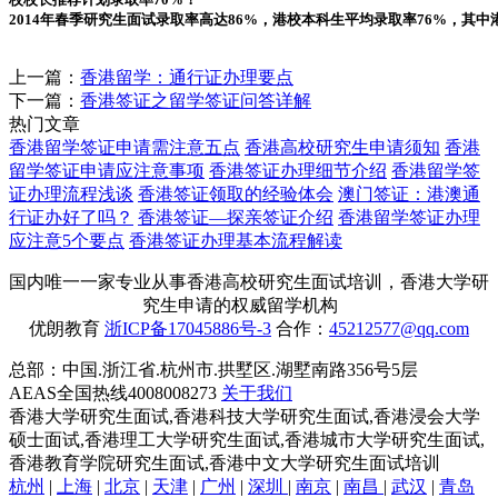
2014年春季研究生面试录取率高达86%，港校本科生平均录取率76%，其中
上一篇：
香港留学：通行证办理要点
下一篇：
香港签证之留学签证问答详解
热门文章
香港留学签证申请需注意五点
香港高校研究生申请须知
香港
留学签证申请应注意事项
香港签证办理细节介绍
香港留学签
证办理流程浅谈
香港签证领取的经验体会
澳门签证：港澳通
行证办好了吗？
香港签证—探亲签证介绍
香港留学签证办理
应注意5个要点
香港签证办理基本流程解读
国内唯一一家专业从事香港高校研究生面试培训，香港大学研
究生申请的权威留学机构
优朗教育
浙ICP备17045886号-3
合作：
45212577@qq.com
总部：中国.浙江省.杭州市.拱墅区.湖墅南路356号5层
AEAS全国热线4008008273
关于我们
香港大学研究生面试,香港科技大学研究生面试,香港浸会大学
硕士面试,香港理工大学研究生面试,香港城市大学研究生面试,
香港教育学院研究生面试,香港中文大学研究生面试培训
杭州
|
上海
|
北京
|
天津
|
广州
|
深圳
|
南京
|
南昌
|
武汉
|
青岛