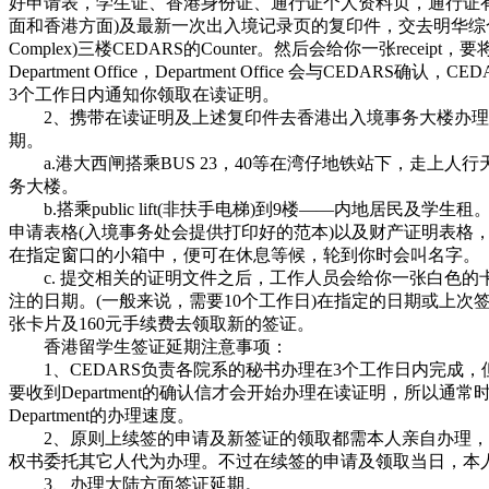
好申请表，学生证、香港身份证、通行证个人资料页，通行证有
面和香港方面)及最新一次出入境记录页的复印件，交去明华综合楼(
Complex)三楼CEDARS的Counter。然后会给你一张receipt
Department Office，Department Office 会与CEDARS确
3个工作日内通知你领取在读证明。
2、携带在读证明及上述复印件去香港出入境事务大楼办理
期。
a.港大西闸搭乘BUS 23，40等在湾仔地铁站下，走上人
务大楼。
b.搭乘public lift(非扶手电梯)到9楼――内地居民及学
申请表格(入境事务处会提供打印好的范本)以及财产证明表格
在指定窗口的小箱中，便可在休息等候，轮到你时会叫名字。
c. 提交相关的证明文件之后，工作人员会给你一张白色的
注的日期。(一般来说，需要10个工作日)在指定的日期或上次
张卡片及160元手续费去领取新的签证。
香港留学生签证延期注意事项：
1、CEDARS负责各院系的秘书办理在3个工作日内完成，但C
要收到Department的确认信才会开始办理在读证明，所以通
Department的办理速度。
2、原则上续签的申请及新签证的领取都需本人亲自办理，
权书委托其它人代为办理。不过在续签的申请及领取当日，本
3、办理大陆方面签证延期。