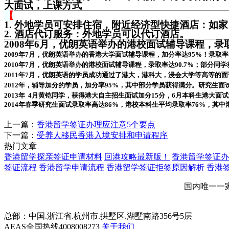
大面试，上课方式
【
1. 外地学员可安排住宿，附近经济型快捷酒店：如
2. 酒店代订服务：外地学员可以代订酒店。
2008年6月，优朗英语举办的港校面试辅导课程，
2009年7月，优朗英语举办的香港大学面试辅导课程，加分率达95%！录取率达
2010年7月，优朗英语举办的港校面试辅导课程，录取率达90.7%；部分同
2011年7月，优朗英语的学员成功通过了港大，港科大，浸会大学等高等的面
2012年，辅导加分的学员，加分率95%，其中部分学员获得满分。研究生面试
2013年 4月黄铠同学，获得港大自主招生面试加分15分，6月本科生港大面
2014年春季研究生面试录取率高达86%，港校本科生平均录取率76%，其中
上一篇：
香港留学签证办理应注意5个要点
下一篇：
受养人移民香港入境安排和申请程序
热门文章
香港留学探亲签证申请材料
回港攻略最新版！
香港留学签证办
签证流程
香港留学申请流程
香港留学签证拒签原因解析
香港
国内唯一一
总部：中国.浙江省.杭州市.拱墅区.湖墅南路356号5层
AEAS全国热线4008008273
关于我们