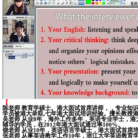
【
陈老师
教育学硕士。港大面试首席讲师，，专业知识
学员被港大录取,七年港大面试培训经验。擅长教授
吴老师
从业8年，海外工作多年，英语专业学士，港
辅导的学员，在2012年港大面试通过率100%。
饶老师
从业10年，英语语言学硕士，港大面试首席
张老师
从事英语教学工作10年，浙江大学英语教育